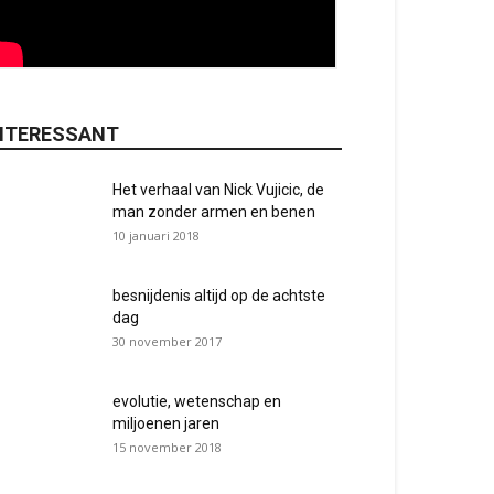
NTERESSANT
Het verhaal van Nick Vujicic, de
man zonder armen en benen
10 januari 2018
besnijdenis altijd op de achtste
dag
30 november 2017
evolutie, wetenschap en
miljoenen jaren
15 november 2018