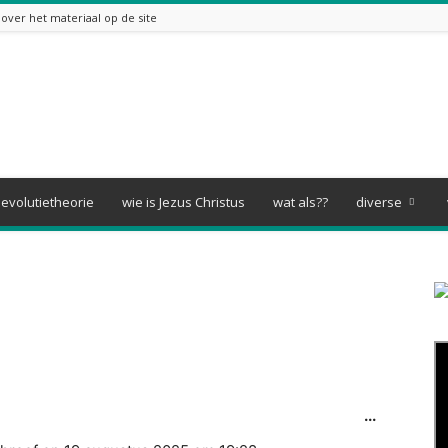
over het materiaal op de site
evolutietheorie
wie is Jezus Christus
wat als??
diverse
Wissel
...
deze