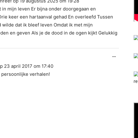
hreef op
19 augustus 2025
om
19:28
metabox.
et in mijn leven Er bijna onder doorgegaan en
 Drie keer een hartaanval gehad En overleefd Tussen
wilde dat ik bleef leven Omdat ik met mijn
den en geven Als je de dood in de ogen kijkt Gelukkig
Wissel
...
deze
op
23 april 2017
om
17:40
metabox.
persoonlijke verhalen!
re