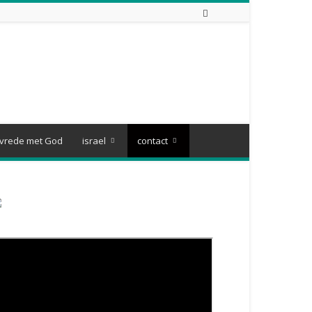
vrede met God
israel
contact