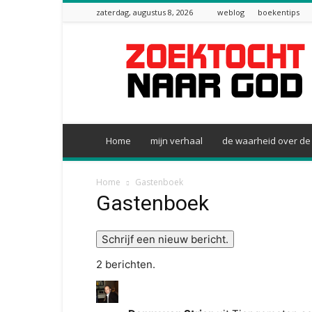
zaterdag, augustus 8, 2026
weblog
boekentips
zoektocht
naar
God
Home
mijn verhaal
de waarheid over de 
Home
Gastenboek
Gastenboek
2 berichten.