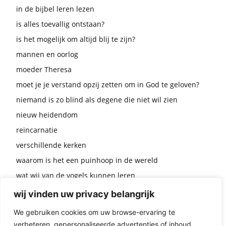
in de bijbel leren lezen
is alles toevallig ontstaan?
is het mogelijk om altijd blij te zijn?
mannen en oorlog
moeder Theresa
moet je je verstand opzij zetten om in God te geloven?
niemand is zo blind als degene die niet wil zien
nieuw heidendom
reincarnatie
verschillende kerken
waarom is het een puinhoop in de wereld
wat wij van de vogels kunnen leren
zonder Jezus kun je toch ook in God geloven?
wij vinden uw privacy belangrijk
waarom laat God alle ellende toe?
We gebruiken cookies om uw browse-ervaring te
wat moet God doen volgens u?
verbeteren, gepersonaliseerde advertenties of inhoud