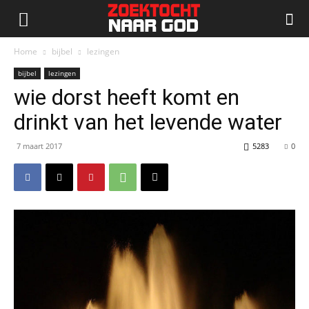
Home
bijbel
lezingen
bijbel
lezingen
wie dorst heeft komt en
drinkt van het levende water
7 maart 2017
5283
0