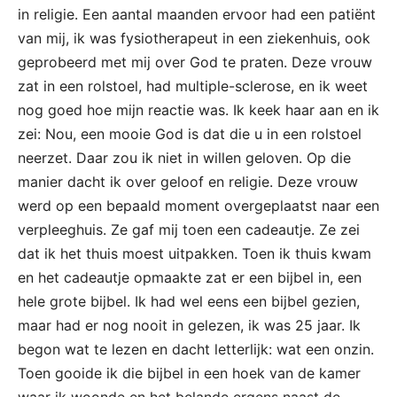
in religie. Een aantal maanden ervoor had een patiënt
van mij, ik was fysiotherapeut in een ziekenhuis, ook
geprobeerd met mij over God te praten. Deze vrouw
zat in een rolstoel, had multiple-sclerose, en ik weet
nog goed hoe mijn reactie was. Ik keek haar aan en ik
zei: Nou, een mooie God is dat die u in een rolstoel
neerzet. Daar zou ik niet in willen geloven. Op die
manier dacht ik over geloof en religie. Deze vrouw
werd op een bepaald moment overgeplaatst naar een
verpleeghuis. Ze gaf mij toen een cadeautje. Ze zei
dat ik het thuis moest uitpakken. Toen ik thuis kwam
en het cadeautje opmaakte zat er een bijbel in, een
hele grote bijbel. Ik had wel eens een bijbel gezien,
maar had er nog nooit in gelezen, ik was 25 jaar. Ik
begon wat te lezen en dacht letterlijk: wat een onzin.
Toen gooide ik die bijbel in een hoek van de kamer
waar ik woonde en het belande ergens naast de