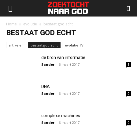
Home
evolutie
bestaat god echt
BESTAAT GOD ECHT
artikelen
bestaat god echt
evolutie TV
de bron van informatie
Sander
-
6 maart 2017
1
DNA
Sander
-
6 maart 2017
0
complexe machines
Sander
-
6 maart 2017
0