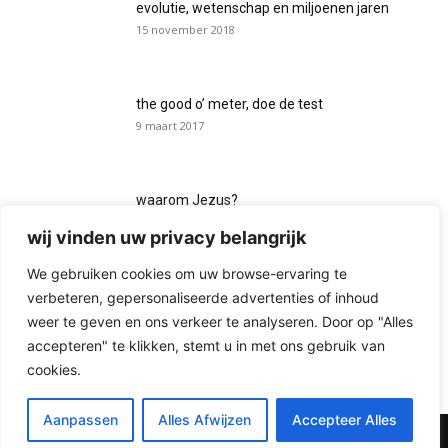
evolutie, wetenschap en miljoenen jaren
15 november 2018
the good o’ meter, doe de test
9 maart 2017
waarom Jezus?
7 maart 2017
wij vinden uw privacy belangrijk
We gebruiken cookies om uw browse-ervaring te
ziet de film van jouw leven er zo uit?
verbeteren, gepersonaliseerde advertenties of inhoud
10 februari 2019
weer te geven en ons verkeer te analyseren. Door op "Alles
accepteren" te klikken, stemt u in met ons gebruik van
cookies.
Aanpassen
Alles Afwijzen
Accepteer Alles
© zoektocht naar God