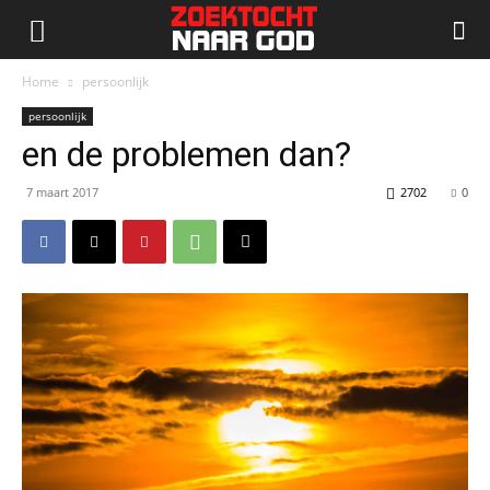
Home
persoonlijk
persoonlijk
en de problemen dan?
7 maart 2017
2702
0