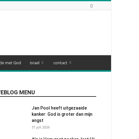
de met God
israel
contact
EBLOG MENU
Jan Pool heeft uitgezaaide
kanker: God is groter dan mijn
angst
31 juli 2026