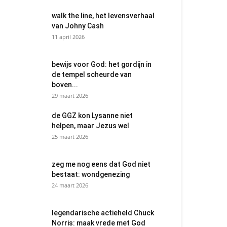
walk the line, het levensverhaal
van Johny Cash
11 april 2026
bewijs voor God: het gordijn in
de tempel scheurde van
boven...
29 maart 2026
de GGZ kon Lysanne niet
helpen, maar Jezus wel
25 maart 2026
zeg me nog eens dat God niet
bestaat: wondgenezing
24 maart 2026
legendarische actieheld Chuck
Norris: maak vrede met God