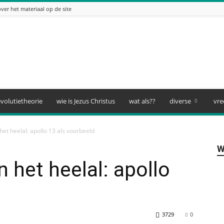
over het materiaal op de site
volutietheorie
wie is Jezus Christus
wat als??
diverse
vre
het heelal: apollo 13 als voorbeeld
W
n het heelal: apollo
3729
0