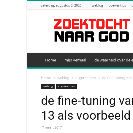
zaterdag, augustus 8, 2026
weblog
boekentips
zoektocht
naar
God
Home
mijn verhaal
de waarheid over de e
Home
weblog
argumenten
de fine-tuning van 
weblog
argumenten
de fine-tuning va
13 als voorbeeld
7 maart 2017