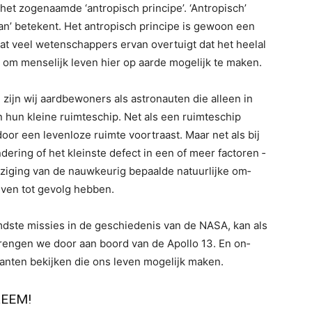
et zogenaamde ‘antropisch principe’. ‘Antropisch’
an’ betekent. Het antropisch principe is gewoon een
t veel weten­schappers ervan overtuigt dat het heelal
) om menselijk leven hier op aarde mogelijk te maken.
 zijn wij aardbewoners als astronauten die alleen in
 hun kleine ruimteschip. Net als een ruimteschip
door een levenloze ruimte voortraast. Maar net als bij
ering of het kleinste defect in een of meer factoren ‑
ijziging van de nauwkeurig bepaalde natuurlijke om­
ven tot gevolg hebben.
mdste missies in de geschiedenis van de NASA, kan als
brengen we door aan boord van de Apollo 13. En on­
anten bekijken die ons leven mogelijk maken.
LEEM!