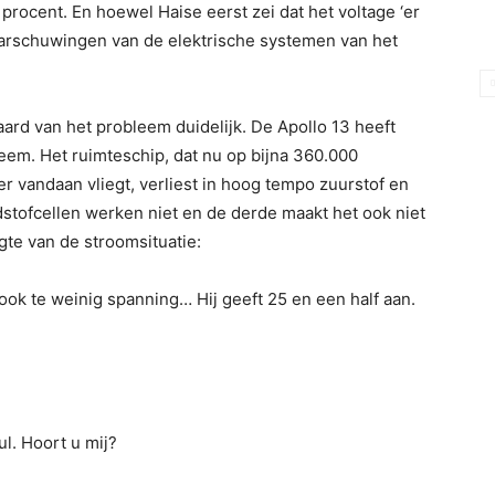
rocent. En hoewel Haise eerst zei dat het voltage ‘er
aarschu­wingen van de elektrische systemen van het
ard van het pro­bleem duidelijk. De Apollo 13 heeft
em. Het ruimteschip, dat nu op bijna 360.000
er vandaan vliegt, verliest in hoog tempo zuurstof en
dstofcellen werken niet en de derde maakt het ook niet
te van de stroomsituatie:
ook te wei­nig spanning… Hij geeft 25 en een half aan.
ul. Hoort u mij?