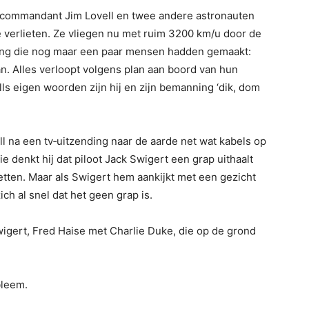
t commandant Jim Lo­vell en twee andere astronauten
 verlieten. Ze vliegen nu met ruim 3200 km/u door de
eling die nog maar een paar mensen hadden gemaakt:
. Alles verloopt volgens plan aan boord van hun
lls eigen woorden zijn hij en zijn bemanning ‘dik, dom
l na een tv‑uitzen­ding naar de aarde net wat kabels op
tie denkt hij dat piloot Jack Swigert een grap uithaalt
etten. Maar als Swigert hem aankijkt met een gezicht
zich al snel dat het geen grap is.
wigert, Fred Haise met Charlie Duke, die op de grond
bleem.