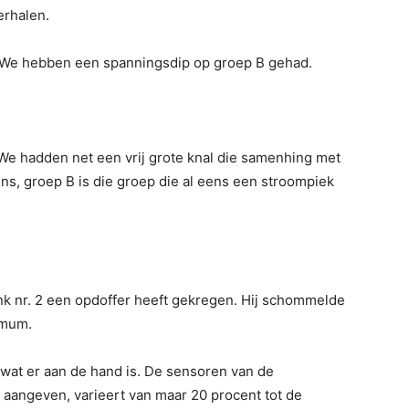
herhalen.
 We hebben een spanningsdip op groep B gehad.
. We hadden net een vrij grote knal die samenhing met
s, groep B is die groep die al eens een stroompiek
nk nr. 2 een op­doffer heeft gekregen. Hij schommelde
imum.
wat er aan de hand is. De sensoren van de
 aangeven, varieert van maar 20 procent tot de