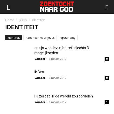
Home
jezus
identiteit
IDENTITEIT
identiteit
nadenken over jezus
opstanding
er zijn wat Jezus betreft slechts 3
mogelijkheden
Sander
-
6 maart 2017
0
Ik Ben
Sander
-
6 maart 2017
0
Hij zei dat Hij de wereld zou oordelen
Sander
-
6 maart 2017
1