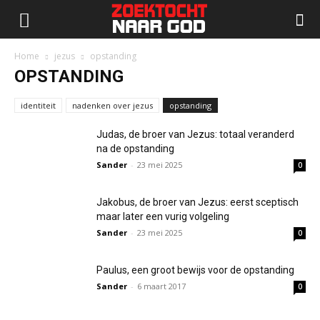
Home
jezus
opstanding
OPSTANDING
identiteit
nadenken over jezus
opstanding
Judas, de broer van Jezus: totaal veranderd
na de opstanding
Sander
-
23 mei 2025
0
Jakobus, de broer van Jezus: eerst sceptisch
maar later een vurig volgeling
Sander
-
23 mei 2025
0
Paulus, een groot bewijs voor de opstanding
Sander
-
6 maart 2017
0