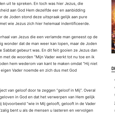
en uit te spreken. En toch was hier Jezus, die
kheid aan God Hem dezelfde eer en aanbidding
r de Joden stond deze uitspraak gelijk aan pure
 met wie Jezus zich hier helemaal indentificeerde.
erhaal van Jezus die een verlamde man geneest op de
dig wonder dat de man weer kan lopen, maar de Joden
de Sabbat gebeurt was. En dit feit gooien ze Jezus dan
 met de woorden “Mijn Vader werkt tot nu toe en ik
 Joden hem wederom van kant te maken omdat “Hij niet
D
n eigen Vader noemde en zich dus met God
ect van geloof door te zeggen “geloof in Mij”. Overal
an geloven in God en dat het verwerpen van Hem gelijk
 bijvoorbeeld “wie in Mij gelooft, gelooft in de Vader
“zalig bent u als de mensen u lasteren en vervolgen