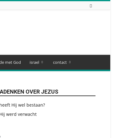
de met God
israel
contact
ADENKEN OVER JEZUS
heeft Hij wel bestaan?
Hij werd verwacht