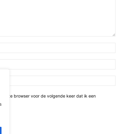
n deze browser voor de volgende keer dat ik een
s