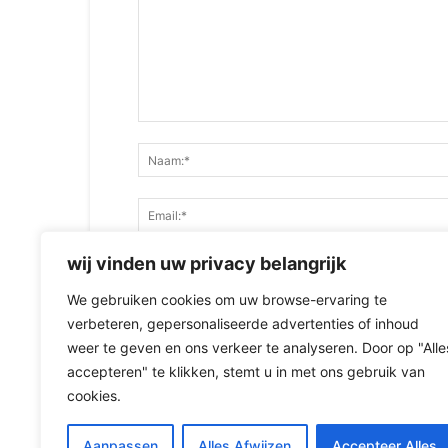
wij vinden uw privacy belangrijk
We gebruiken cookies om uw browse-ervaring te
Bewaar mijn naam, e-mailadres en website i
verbeteren, gepersonaliseerde advertenties of inhoud
opmerking maak.
weer te geven en ons verkeer te analyseren. Door op "Alle
accepteren" te klikken, stemt u in met ons gebruik van
cookies.
Aanpassen
Alles Afwijzen
Accepteer Alles