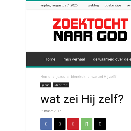
vrijdag, augustus 7, 2026
weblog
boekentips
ov
zoektocht
naar
God
Home
mijn verhaal
de waarheid over de e
Home
jezus
identiteit
wat zei Hij zelf?
jezus
identiteit
wat zei Hij zelf?
6 maart 2017