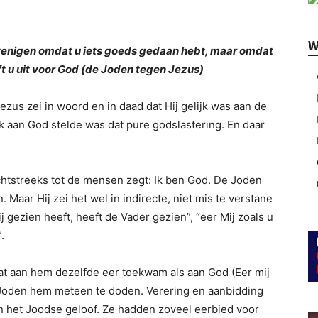
W
stenigen omdat u iets goeds gedaan hebt, maar omdat
t u uit voor God (de Joden tegen Jezus)
ezus zei in woord en in daad dat Hij gelijk was aan de
k aan God stelde was dat pure godslastering. En daar
chtstreeks tot de mensen zegt: Ik ben God. De Joden
Maar Hij zei het wel in indirecte, niet mis te verstane
gezien heeft, heeft de Vader gezien”, “eer Mij zoals u
.
at aan hem dezelfde eer toekwam als aan God (Eer mij
 Joden hem meteen te doden. Verering en aanbidding
het Joodse geloof. Ze hadden zoveel eerbied voor