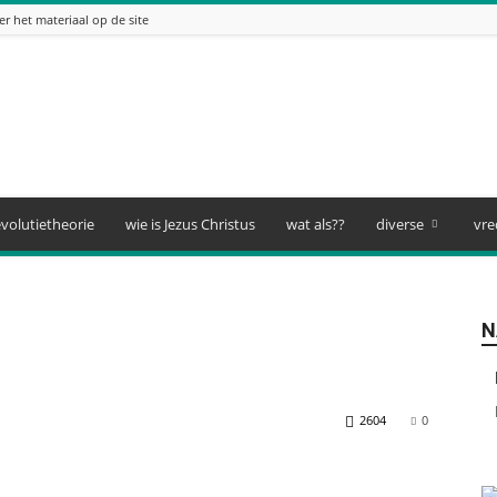
er het materiaal op de site
volutietheorie
wie is Jezus Christus
wat als??
diverse
vre
N
2604
0