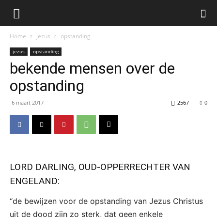
Home
jezus
opstanding
jezus
opstanding
bekende mensen over de
opstanding
6 maart 2017
2567
0
LORD DARLING, OUD-OPPERRECHTER VAN
ENGELAND:
“de bewijzen voor de opstanding van Jezus Christus
uit de dood zijn zo sterk, dat geen enkele