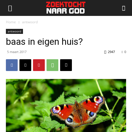
Home
antwoord
antwoord
baas in eigen huis?
5 maart 2017
2947
0