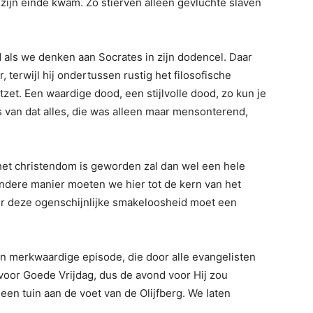
 zijn einde kwam. Zo stierven alleen gevluchte slaven
als we denken aan Socrates in zijn dodencel. Daar
, terwijl hij ondertussen rustig het filosofische
tzet. Een waardige dood, een stijlvolle dood, zo kun je
s van dat alles, die was alleen maar mensonterend,
het christendom is geworden zal dan wel een hele
dere manier moeten we hier tot de kern van het
ter deze ogenschijnlijke smakeloosheid moet een
 merkwaardige episode, die door alle evangelisten
voor Goede Vrijdag, dus de avond voor Hij zou
en tuin aan de voet van de Olijfberg. We laten