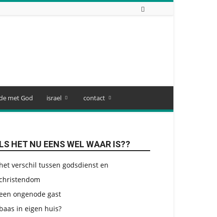
de met God
israel
contact
LS HET NU EENS WEL WAAR IS??
het verschil tussen godsdienst en
christendom
een ongenode gast
baas in eigen huis?