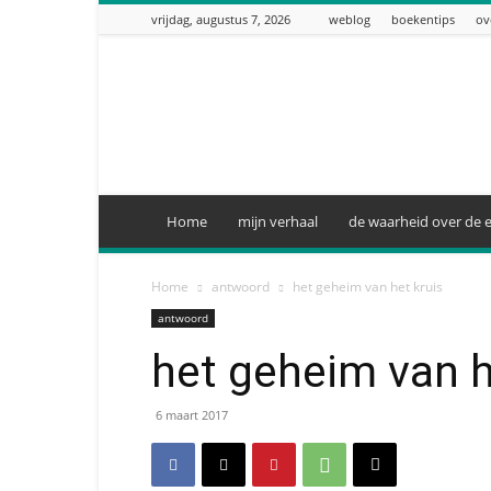
vrijdag, augustus 7, 2026
weblog
boekentips
ov
zoektocht
naar
God
Home
mijn verhaal
de waarheid over de e
Home
antwoord
het geheim van het kruis
antwoord
het geheim van h
6 maart 2017