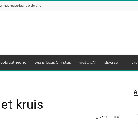
er het materiaal op de site
volutietheorie
wie is Jezus Christus
wat als??
diverse
vre
A
et kruis
7827
0