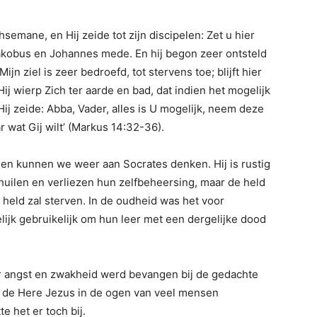
semane, en Hij zeide tot zijn discipelen: Zet u hier
 Jakobus en Johannes mede. En hij begon zeer ontsteld
jn ziel is zeer bedroefd, tot stervens toe; blijft hier
ij wierp Zich ter aarde en bad, dat indien het mogelijk
ij zeide: Abba, Vader, alles is U mogelijk, neem deze
r wat Gij wilt’ (Markus 14:32-36).
en kunnen we weer aan Socrates denken. Hij is rustig
 huilen en verliezen hun zelfbeheersing, maar de held
en held zal sterven. In de oudheid was het voor
elijk gebruikelijk om hun leer met een dergelijke dood
r angst en zwakheid werd bevangen bij de gedachte
ij de Here Jezus in de ogen van veel mensen
e het er toch bij.