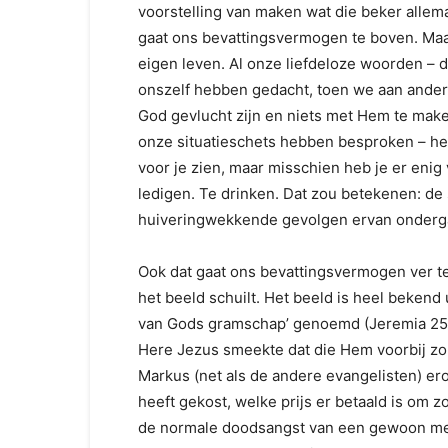
voorstelling van maken wat die beker allem
gaat ons bevattingsvermogen te boven. Maa
eigen leven. Al onze liefdeloze woorden – d
onszelf hebben gedacht, toen we aan ander
God gevlucht zijn en niets met Hem te maken
onze situatieschets hebben besproken – het z
voor je zien, maar misschien heb je er en
ledigen. Te drinken. Dat zou betekenen: de 
huiveringwekkende gevolgen ervan onderga
Ook dat gaat ons bevattingsvermogen ver te
het beeld schuilt. Het beeld is heel bekend
van Gods gramschap’ genoemd (Jeremia 25:1
Here Jezus smeekte dat die Hem voorbij zo
Markus (net als de andere evangelisten) ero
heeft gekost, welke prijs er betaald is om z
de normale doodsangst van een gewoon me