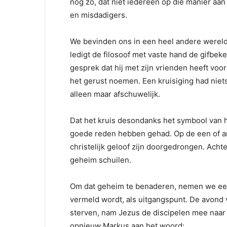
nog zo, dat niet iedereen op die manier aan
en misdadigers.
We bevinden ons in een heel andere wereld 
ledigt de filosoof met vaste hand de gifbeker
gesprek dat hij met zijn vrienden heeft voor
het gerust noemen. Een kruisiging had niet
alleen maar afschuwelijk.
Dat het kruis desondanks het symbool van 
goede reden hebben gehad. Op de een of an
christelijk geloof zijn doorgedrongen. Ach
geheim schuilen.
Om dat geheim te benaderen, nemen we een
vermeld wordt, als uitgangspunt. De avond 
sterven, nam Jezus de discipelen mee naar e
opnieuw Markus aan het woord: