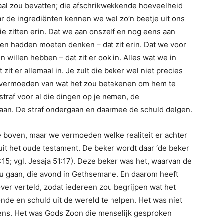
aal zou bevatten; die afschrikwekkende hoeveelheid
r de ingrediënten kennen we wel zo’n beetje uit ons
ie zitten erin. Dat we aan onszelf en nog eens aan
en hadden moeten denken – dat zit erin. Dat we voor
 willen hebben – dat zit er ook in. Alles wat we in
it er allemaal in. Je zult die beker wel niet precies
ig vermoeden van wat het zou betekenen om hem te
straf voor al die dingen op je nemen, de
an. De straf ondergaan en daarmee de schuld delgen.
 boven, maar we vermoeden welke realiteit er achter
 uit het oude testament. De beker wordt daar ‘de beker
5; vgl. Jesaja 51:17). Deze beker was het, waarvan de
u gaan, die avond in Gethsemane. En daarom heeft
ver verteld, zodat iedereen zou begrijpen wat het
onde en schuld uit de wereld te helpen. Het was niet
ns. Het was Gods Zoon die menselijk gesproken