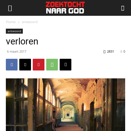
Home
antwoord
antwoord
verloren
6 maart 2017
2831
0