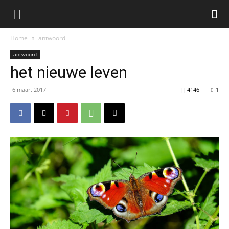
Home
antwoord
antwoord
het nieuwe leven
6 maart 2017
4146
1